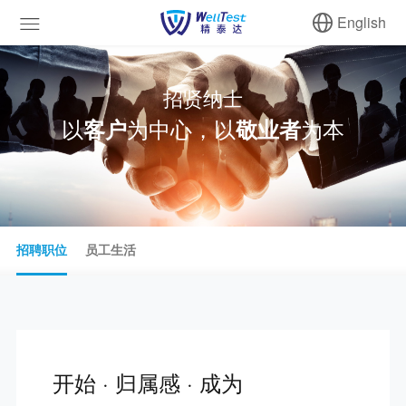
English
招贤纳士
以
为中心，以
为本
客户
敬业者
招聘职位
员工生活
开始 · 归属感 · 成为