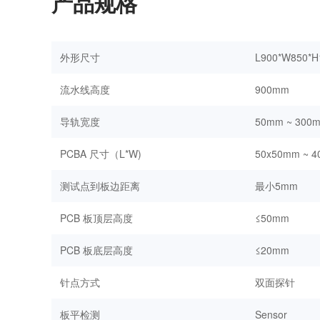
产品规格
外形尺寸
L900*W850*
流水线高度
900mm
导轨宽度
50mm ~ 30
PCBA 尺寸（L*W)
50x50mm ~ 
测试点到板边距离
最小5mm
PCB 板顶层高度
≤50mm
PCB 板底层高度
≤20mm
针点方式
双面探针
板平检测
Sensor