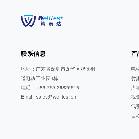
联系信息
产
地址：广东省深圳市龙华区观澜街
电
道冠杰工业园4栋
射
电话： +86-755-29825916
声
Email: sales@welltest.cn
视
气
自